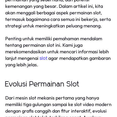
kemenangan yang besar. Dalam artikel ini, kita
akan menggali berbagai aspek permainan slot,
termasuk bagaimana cara semua ini bekerja, serta
strategi untuk meningkatkan peluang menang.
Penting untuk memiliki pemahaman mendalam
tentang permainan slot ini. Kami juga
merekomendasikan untuk mencari informasi lebih
lanjut mengenai
agar mendapatkan gambaran
slot
yang lebih jelas.
Evolusi Permainan Slot
Dari mesin slot mekanis pertama yang hanya
memiliki tiga gulungan sampai ke slot video modern
dengan grafis canggih dan fitur interaktif, evolusi