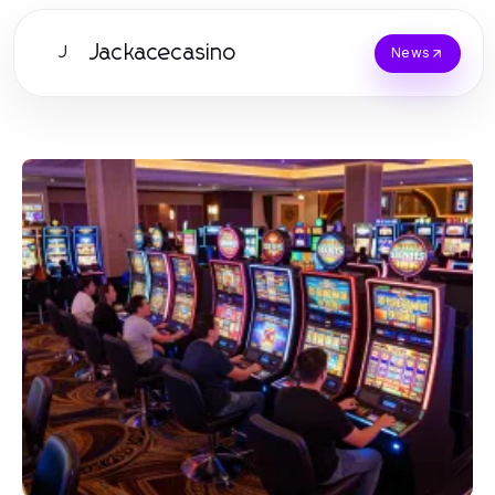
Jackacecasino
J
News