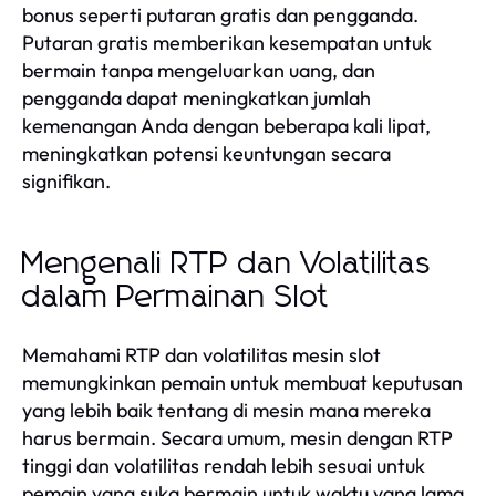
bonus seperti putaran gratis dan pengganda.
Putaran gratis memberikan kesempatan untuk
bermain tanpa mengeluarkan uang, dan
pengganda dapat meningkatkan jumlah
kemenangan Anda dengan beberapa kali lipat,
meningkatkan potensi keuntungan secara
signifikan.
Mengenali RTP dan Volatilitas
dalam Permainan Slot
Memahami RTP dan volatilitas mesin slot
memungkinkan pemain untuk membuat keputusan
yang lebih baik tentang di mesin mana mereka
harus bermain. Secara umum, mesin dengan RTP
tinggi dan volatilitas rendah lebih sesuai untuk
pemain yang suka bermain untuk waktu yang lama