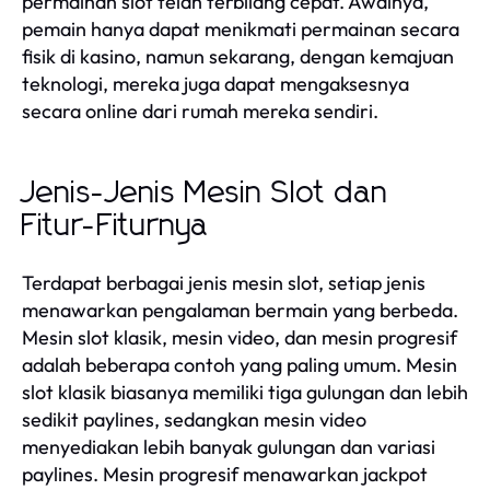
permainan slot telah terbilang cepat. Awalnya,
pemain hanya dapat menikmati permainan secara
fisik di kasino, namun sekarang, dengan kemajuan
teknologi, mereka juga dapat mengaksesnya
secara online dari rumah mereka sendiri.
Jenis-Jenis Mesin Slot dan
Fitur-Fiturnya
Terdapat berbagai jenis mesin slot, setiap jenis
menawarkan pengalaman bermain yang berbeda.
Mesin slot klasik, mesin video, dan mesin progresif
adalah beberapa contoh yang paling umum. Mesin
slot klasik biasanya memiliki tiga gulungan dan lebih
sedikit paylines, sedangkan mesin video
menyediakan lebih banyak gulungan dan variasi
paylines. Mesin progresif menawarkan jackpot