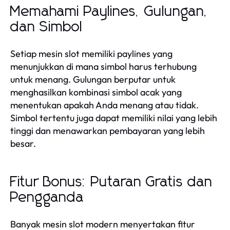
Memahami Paylines, Gulungan,
dan Simbol
Setiap mesin slot memiliki paylines yang
menunjukkan di mana simbol harus terhubung
untuk menang. Gulungan berputar untuk
menghasilkan kombinasi simbol acak yang
menentukan apakah Anda menang atau tidak.
Simbol tertentu juga dapat memiliki nilai yang lebih
tinggi dan menawarkan pembayaran yang lebih
besar.
Fitur Bonus: Putaran Gratis dan
Pengganda
Banyak mesin slot modern menyertakan fitur