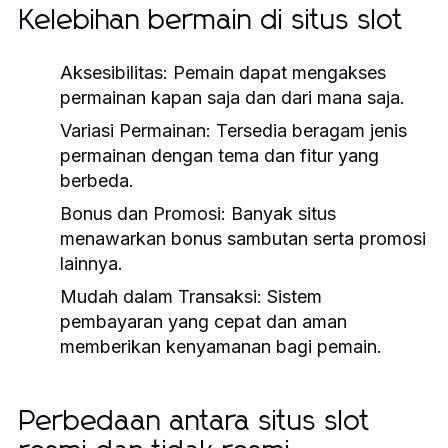
Kelebihan bermain di situs slot
Aksesibilitas:
Pemain dapat mengakses
permainan kapan saja dan dari mana saja.
Variasi Permainan:
Tersedia beragam jenis
permainan dengan tema dan fitur yang
berbeda.
Bonus dan Promosi:
Banyak situs
menawarkan bonus sambutan serta promosi
lainnya.
Mudah dalam Transaksi:
Sistem
pembayaran yang cepat dan aman
memberikan kenyamanan bagi pemain.
Perbedaan antara situs slot