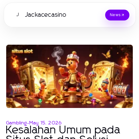
Jackacecasino
J
News
Gambling
-
May 15, 2026
Kesalahan Umum pada