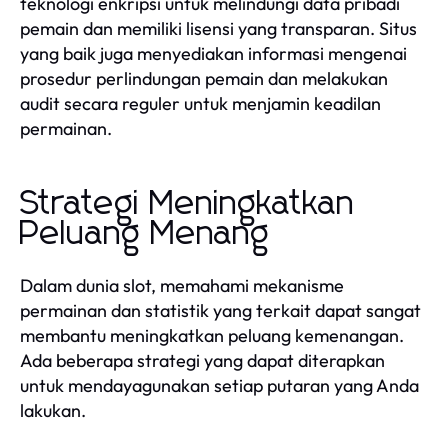
teknologi enkripsi untuk melindungi data pribadi
pemain dan memiliki lisensi yang transparan. Situs
yang baik juga menyediakan informasi mengenai
prosedur perlindungan pemain dan melakukan
audit secara reguler untuk menjamin keadilan
permainan.
Strategi Meningkatkan
Peluang Menang
Dalam dunia slot, memahami mekanisme
permainan dan statistik yang terkait dapat sangat
membantu meningkatkan peluang kemenangan.
Ada beberapa strategi yang dapat diterapkan
untuk mendayagunakan setiap putaran yang Anda
lakukan.