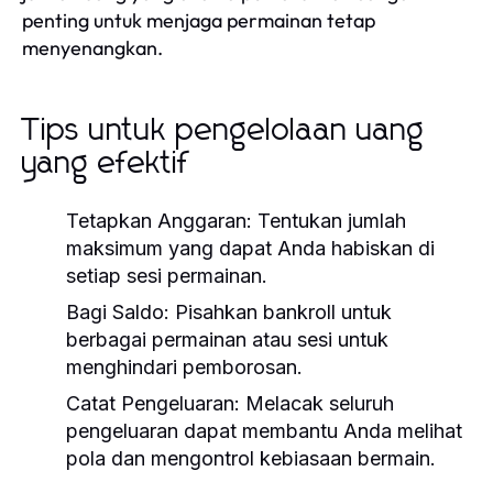
penting untuk menjaga permainan tetap
menyenangkan.
Tips untuk pengelolaan uang
yang efektif
Tetapkan Anggaran:
Tentukan jumlah
maksimum yang dapat Anda habiskan di
setiap sesi permainan.
Bagi Saldo:
Pisahkan bankroll untuk
berbagai permainan atau sesi untuk
menghindari pemborosan.
Catat Pengeluaran:
Melacak seluruh
pengeluaran dapat membantu Anda melihat
pola dan mengontrol kebiasaan bermain.