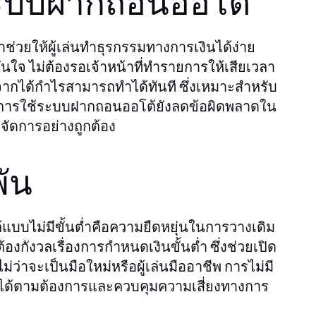
บบฝากถอนออโต้
ำช่วยให้ผู้เล่นทำธุรกรรมทางการเงินได้ง่าย
นใจ ไม่ต้องรอเจ้าหน้าที่ทำรายการให้เสียเวลา
งจากได้กำไรสามารถทำได้ทันที ซึ่งเหมาะสำหรับ
น การใช้ระบบฝากถอนออโต้ยังลดข้อผิดพลาดใน
จัดการอย่างถูกต้อง
ัน
้แบบไม่มีขั้นต่ำคือความยืดหยุ่นในการวางเดิม
่ต้องกังวลเรื่องการกำหนดเงินขั้นต่ำ ซึ่งช่วยเปิด
่ว่าจะเป็นมือใหม่หรือผู้เล่นมืออาชีพ การไม่มี
พันได้ตามต้องการและควบคุมความเสี่ยงทางการ