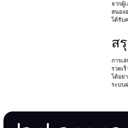
จากผู
สนองอย
ได้รับ
สร
การเล่
รวดเร็
ได้อย่
ระบบฝา