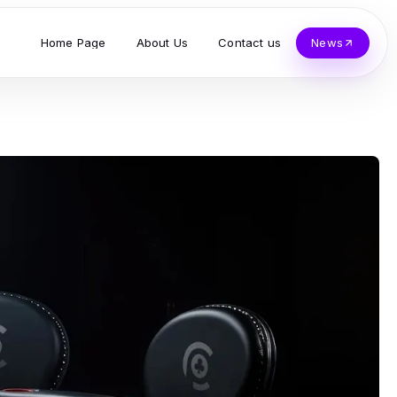
Home Page
About Us
Contact us
News