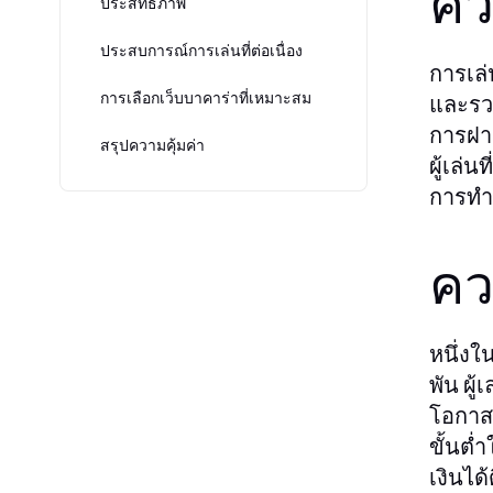
คว
ประสิทธิภาพ
ประสบการณ์การเล่นที่ต่อเนื่อง
การเล่
การเลือกเว็บบาคาร่าที่เหมาะสม
และรวด
การฝาก
สรุปความคุ้มค่า
ผู้เล
การทำธ
คว
หนึ่งใ
พัน ผู
โอกาสใ
ขั้นต่
เงินได้ด