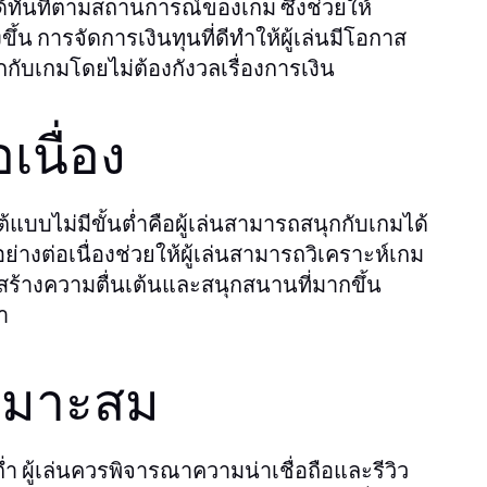
รได้ทันทีตามสถานการณ์ของเกม ซึ่งช่วยให้
้น การจัดการเงินทุนที่ดีทำให้ผู้เล่นมีโอกาส
กกับเกมโดยไม่ต้องกังวลเรื่องการเงิน
เนื่อง
้แบบไม่มีขั้นต่ำคือผู้เล่นสามารถสนุกกับเกมได้
ย่างต่อเนื่องช่วยให้ผู้เล่นสามารถวิเคราะห์เกม
ยสร้างความตื่นเต้นและสนุกสนานที่มากขึ้น
า
เหมาะสม
ต่ำ ผู้เล่นควรพิจารณาความน่าเชื่อถือและรีวิว