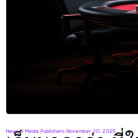
News & Media Publishers
-
November 20, 2025